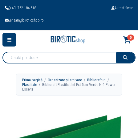
(+40) 752-184-518
Autentificare
vanzari@biroticshop.ro
0
Cauta
produse:
Prima pagină
/
Organizare și arhivare
/
Bibliorafturi
/
Plastifiate
/ Biblioraft Plastifiat Int-Ext 5cm Verde Nr1 Power
Esselte