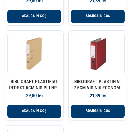
29,80
lei
21,39
lei
ADAUGĂ ÎN COȘ
ADAUGĂ ÎN COȘ
BIBLIORAFT PLASTIFIAT
BIBLIORAFT PLASTIFIAT
INT-EXT 5CM NISIPIU NR1
7.5CM VISINIU ECONOMY
POWER ESSELTE
ESSELTE
29,80
lei
21,39
lei
ADAUGĂ ÎN COȘ
ADAUGĂ ÎN COȘ