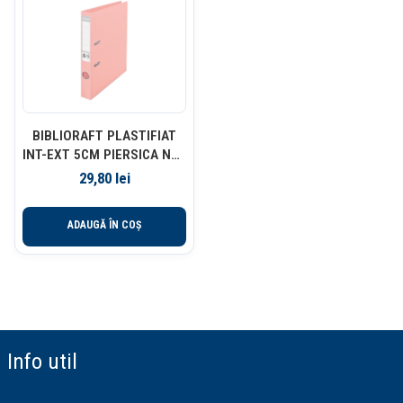
BIBLIORAFT PLASTIFIAT
INT-EXT 5CM PIERSICA NR1
POWER ESSELTE
29,80
lei
ADAUGĂ ÎN COȘ
Info util