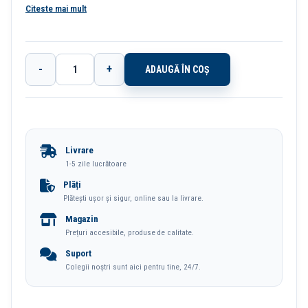
prindere. Margini protejate cu sina metalica. Buzunar pe cotor cu
Citeste mai mult
eticheta de carton interschimbabila. Capacitate: 350 coli (80
g/mp). Format: A4. Latime cotor: 50 mm.
-
+
ADAUGĂ ÎN COȘ
Cantitate
Biblioraft
Plastifiat
Int-
Livrare
Ext
1-5 zile lucrătoare
5cm
Plăți
Plătești ușor și sigur, online sau la livrare.
Verde
Magazin
Nr1
Prețuri accesibile, produse de calitate.
Power
Suport
Esselte
Colegii noștri sunt aici pentru tine, 24/7.