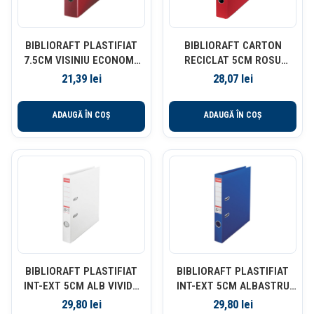
BIBLIORAFT PLASTIFIAT
BIBLIORAFT CARTON
7.5CM VISINIU ECONOMY
RECICLAT 5CM ROSU
ESSELTE
VIVIDA NR1 POWER FSC
21,39
lei
28,07
lei
ESSELTE
ADAUGĂ ÎN COȘ
ADAUGĂ ÎN COȘ
BIBLIORAFT PLASTIFIAT
BIBLIORAFT PLASTIFIAT
INT-EXT 5CM ALB VIVIDA
INT-EXT 5CM ALBASTRU
NR1 POWER ESSELTE
NR1 POWER ESSELTE
29,80
lei
29,80
lei