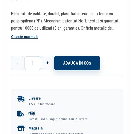
Biblioraft de calitate, durabil, plastifiat interior si exterior cu
polipropilena (PP). Mecanism patentat No.1, testat si garantat
pentru 10000 de utilizari (3 ani garantie). Orificiu metalic de
prindere. Margini protejate cu sina metalica. Buzunar pe cotor cu
Citeste mai mult
eticheta de carton interschimbabila. Capacitate: 350 coli (80
g/mp). Format: A4. Latime cotor: 50 mm.
-
+
ADAUGĂ ÎN COȘ
Cantitate
Biblioraft
Plastifiat
Int-
Livrare
Ext
1-5 zile lucrătoare
5cm
Plăți
Plătești ușor și sigur, online sau la livrare.
Piersica
Magazin
Nr1