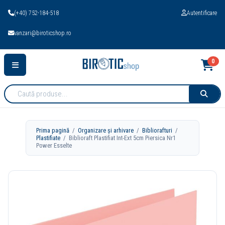
(+40) 752-184-518
Autentificare
vanzari@biroticshop.ro
0
Cauta
produse:
Prima pagină
/
Organizare și arhivare
/
Bibliorafturi
/
Plastifiate
/ Biblioraft Plastifiat Int-Ext 5cm Piersica Nr1
Power Esselte