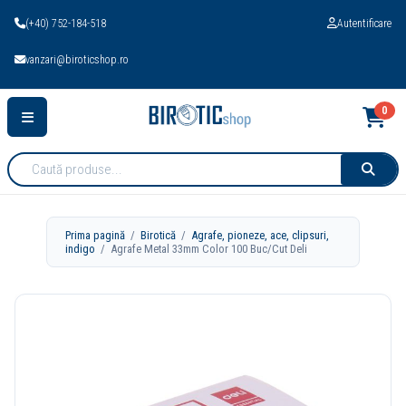
(+40) 752-184-518
Autentificare
vanzari@biroticshop.ro
0
Cauta
produse:
Prima pagină
/
Birotică
/
Agrafe, pioneze, ace, clipsuri,
indigo
/ Agrafe Metal 33mm Color 100 Buc/Cut Deli