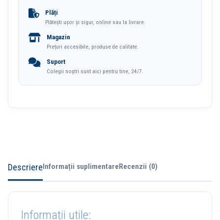
100
Plăți
Plătești ușor și sigur, online sau la livrare.
Buc/Cut
Magazin
Deli
Prețuri accesibile, produse de calitate.
Suport
Colegii noștri sunt aici pentru tine, 24/7.
Descriere
Informații suplimentare
Recenzii (0)
Informații utile: