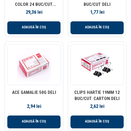
COLOR 24 BUC/CUT.
BUC/CUT DELI
PLASTIC DELI
29,36
lei
1,77
lei
ADAUGĂ ÎN COȘ
ADAUGĂ ÎN COȘ
ACE GAMALIE 50G DELI
CLIPS HARTIE 19MM 12
BUC/CUT. CARTON DELI
2,94
lei
2,62
lei
ADAUGĂ ÎN COȘ
ADAUGĂ ÎN COȘ