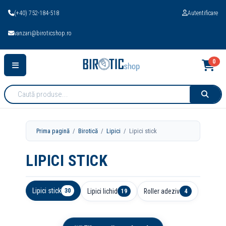
(+40) 752-184-518
Autentificare
vanzari@biroticshop.ro
0
Cauta
produse:
Prima pagină
/
Birotică
/
Lipici
/ Lipici stick
LIPICI STICK
Lipici stick
Lipici lichid
Roller adeziv
30
19
4