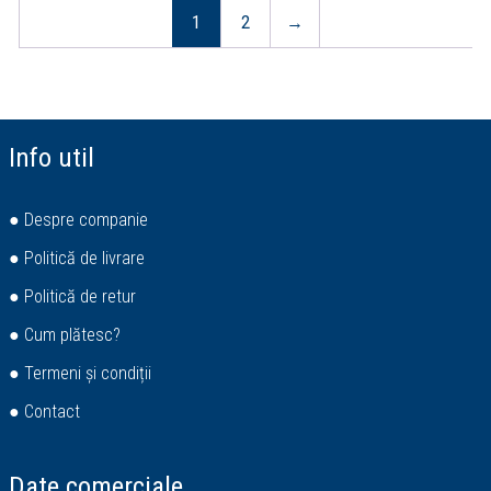
1
2
→
Info util
● Despre companie
● Politică de livrare
● Politică de retur
● Cum plătesc?
● Termeni și condiții
● Contact
Date comerciale